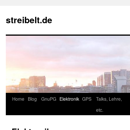
Zum
Inhalt
streibelt.de
springen
Home
Blog
GnuPG
Elektronik
GPS
Talks, Lehre,
etc.