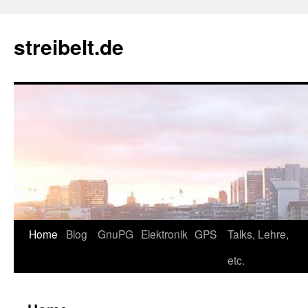
Zum
Inhalt
streibelt.de
springen
Home
Blog
GnuPG
Elektronik
GPS
Talks, Lehre,
etc.