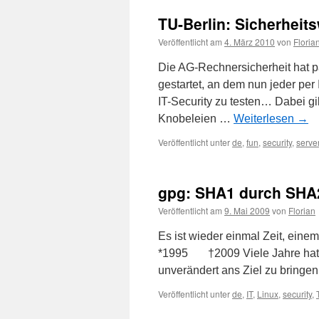
TU-Berlin: Sicherheit
Veröffentlicht am
4. März 2010
von
Floria
Die AG-Rechnersicherheit hat pa
gestartet, an dem nun jeder per
IT-Security zu testen… Dabei g
Knobeleien …
Weiterlesen
→
Veröffentlicht unter
de
,
fun
,
security
,
serve
gpg: SHA1 durch SHA
Veröffentlicht am
9. Mai 2009
von
Florian
Es ist wieder einmal Zeit, ein
*1995 †2009 Viele Jahre hat S
unverändert ans Ziel zu bringe
Veröffentlicht unter
de
,
IT
,
Linux
,
security
,