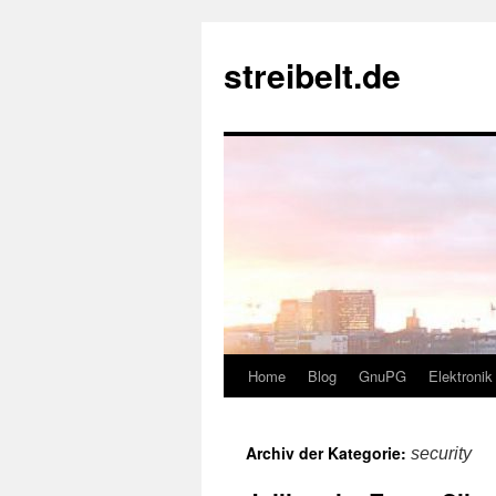
Zum
Inhalt
streibelt.de
springen
Home
Blog
GnuPG
Elektronik
Archiv der Kategorie:
security