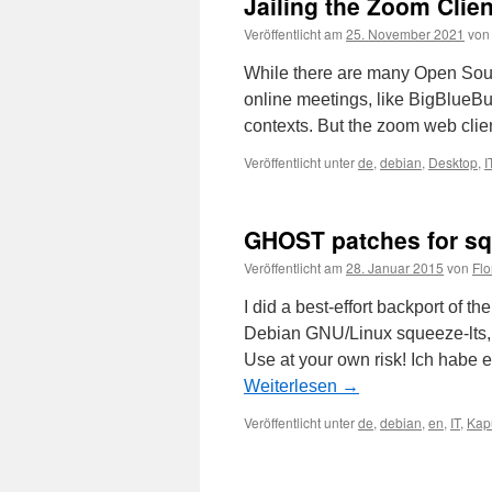
Jailing the Zoom Clien
Veröffentlicht am
25. November 2021
von
While there are many Open Sour
online meetings, like BigBlueButto
contexts. But the zoom web clien
Veröffentlicht unter
de
,
debian
,
Desktop
,
I
GHOST patches for squ
Veröffentlicht am
28. Januar 2015
von
Flo
I did a best-effort backport o
Debian GNU/Linux squeeze-lts, a
Use at your own risk! Ich habe 
Weiterlesen
→
Veröffentlicht unter
de
,
debian
,
en
,
IT
,
Kap