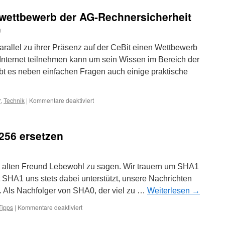
Migrationshin
swettbewerb der AG-Rechnersicherheit
n
rallel zu ihrer Präsenz auf der CeBit einen Wettbewerb
 Internet teilnehmen kann um sein Wissen im Bereich der
ibt es neben einfachen Fragen auch einige praktische
für
r
,
Technik
|
Kommentare deaktiviert
TU-
Berlin:
Sicherheitswettbewerb
256 ersetzen
der
AG-
Rechnersicherheit
em alten Freund Lebewohl zu sagen. Wir trauern um SHA1
HA1 uns stets dabei unterstützt, unsere Nachrichten
n. Als Nachfolger von SHA0, der viel zu …
Weiterlesen
→
für
Tipps
|
Kommentare deaktiviert
gpg:
SHA1