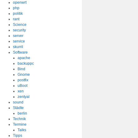
openwrt
tergrund
php
politik
rant
Science
security
server
service
skurril
Software
apache
backuppc
Bind
Gnome
postfix
uBoot
xen
zentyal
sound
Städte
berlin
Technik
Termine
Talks
Tipps