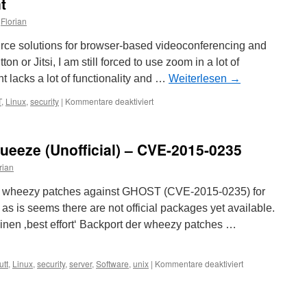
t
Florian
ce solutions for browser-based videoconferencing and
n or Jitsi, I am still forced to use zoom in a lot of
t lacks a lot of functionality and …
Weiterlesen
→
für
T
,
Linux
,
security
|
Kommentare deaktiviert
Jailing
the
Zoom
eeze (Unofficial) – CVE-2015-0235
Client
rian
f the wheezy patches against GHOST (CVE-2015-0235) for
s is seems there are not official packages yet available.
einen ‚best effort‘ Backport der wheezy patches …
für
utt
,
Linux
,
security
,
server
,
Software
,
unix
|
Kommentare deaktiviert
GHOST
patches
for