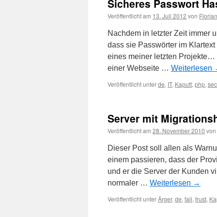
Sicheres Passwort Ha
Veröffentlicht am
13. Juli 2012
von
Floria
Nachdem in letzter Zeit immer 
dass sie Passwörter im Klartext
eines meiner letzten Projekte… 
einer Webseite …
Weiterlesen
Veröffentlicht unter
de
,
IT
,
Kaputt
,
php
,
sec
Server mit Migrations
Veröffentlicht am
28. November 2010
von
Dieser Post soll allen als Warn
einem passieren, dass der Provid
und er die Server der Kunden v
normaler …
Weiterlesen
→
Veröffentlicht unter
Ärger
,
de
,
fail
,
frust
,
Ka