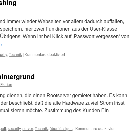
shing
squeeze
(Unofficial)
n
–
CVE-
und immer wieder Webseiten vor allem dadurch auffallen,
2015-
 speichern, hier zwei Funktionen aus der User-Klasse
0235
Übrigens: Wenn Ihr bei Klick auf ‚Passwort vergessen‘ von
→
für
urity
,
Technik
|
Kommentare deaktiviert
Sicheres
Passwort
Hashing
hintergrund
Florian
ung dienen, die einen Rootserver gemietet haben. Es kann
er beschließt, daß die alte Hardware zuviel Strom frisst,
irtualisieren möchte. Zustimmung des Kunden Ein
für
putt
,
security
,
server
,
Technik
,
überflüssiges
|
Kommentare deaktiviert
Server
mit