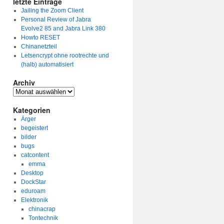
letzte Einträge
Jailing the Zoom Client
Personal Review of Jabra
Evolve2 85 and Jabra Link 380
Howto RESET
Chinanetzteil
Letsencrypt ohne rootrechte und
(halb) automatisiert
Archiv
Archiv
Kategorien
Ärger
begeistert
bilder
bugs
catcontent
emma
Desktop
DockStar
eduroam
Elektronik
chinacrap
Tontechnik