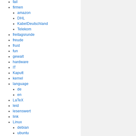
fail
firmen
amazon
DHL
KabelDeutschland
Telekom
freitagsrunde
freude
frust
fun
gewalt
hardware
IT
Kaputt
kernel
language
de
en
LaTeX
leid
lesenswert
link
Linux
debian
ubuntu