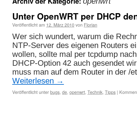
Archiv der Kategorie:
openwrt
Unter OpenWRT per DHCP de
Veröffentlicht am
12. März 2010
von
Florian
Wer sich wundert, warum die Rech
NTP-Server des eigenen Routers ei
wollen, sollte mal per tcpdump nach
DHCP-Option 42 auch gesendet wi
muss man auf dem Router in der /e
Weiterlesen
→
Veröffentlicht unter
bugs
,
de
,
openwrt
,
Technik
,
Tipps
|
Kommenta