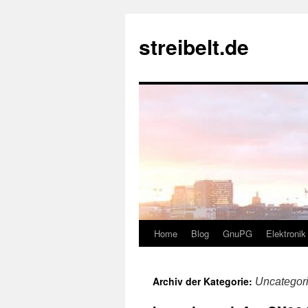
Zum
Inhalt
streibelt.de
springen
Home
Blog
GnuPG
Elektronik
Archiv der Kategorie:
Uncategor