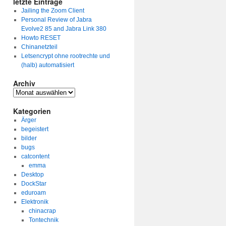
letzte Einträge
Jailing the Zoom Client
Personal Review of Jabra
Evolve2 85 and Jabra Link 380
Howto RESET
Chinanetzteil
Letsencrypt ohne rootrechte und
(halb) automatisiert
Archiv
Archiv
Kategorien
Ärger
begeistert
bilder
bugs
catcontent
emma
Desktop
DockStar
eduroam
Elektronik
chinacrap
Tontechnik