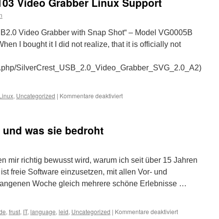
103 Video Grabber Linux Support
n
 USB2.0 Video Grabber with Snap Shot“ – Model VG0005B
I bought it I did not realize, that it is officially not
ndex.php/SilverCrest_USB_2.0_Video_Grabber_SVG_2.0_A2)
für
Linux
,
Uncategorized
|
Kommentare deaktiviert
kernel
patch
for
 und was sie bedroht
CX23103
Video
Grabber
Linux
 mir richtig bewusst wird, warum ich seit über 15 Jahren
Support
st freie Software einzusetzen, mit allen Vor- und
ergangenen Woche gleich mehrere schöne Erlebnisse …
für
ude
,
frust
,
IT
,
language
,
leid
,
Uncategorized
|
Kommentare deaktiviert