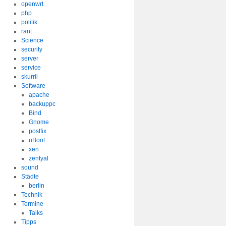
openwrt
php
politik
rant
Science
security
server
service
skurril
Software
apache
backuppc
Bind
Gnome
postfix
uBoot
xen
zentyal
sound
Städte
berlin
Technik
Termine
Talks
Tipps