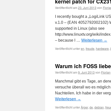
kernel patch for CX23
Veröffentlicht am
23. Juni 2013
von
Floria
I recently bought a „LogiLink
v.1.0 – (EAN 4052792002102) When 
supported in Linux (also see
http://www.linuxtv.org/wiki/i
– because I …
Weiterlesen
→
Veröffentlicht unter
en
,
freude
,
hardware
,
Warum ich FOSS liebe
Veröffentlicht am
9. Juni 2013
von
Florian
Manchmal gibt es Tage, an denen
versuche überall wo es möglich i
Nachteilen. Ich habe in der v
Weiterlesen
→
Veröffentlicht unter
Ärger
,
de
,
debian
,
fre