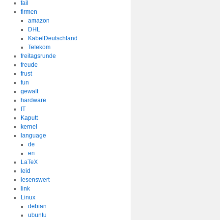
fail
firmen
amazon
DHL
KabelDeutschland
Telekom
freitagsrunde
freude
frust
fun
gewalt
hardware
IT
Kaputt
kernel
language
de
en
LaTeX
leid
lesenswert
link
Linux
debian
ubuntu