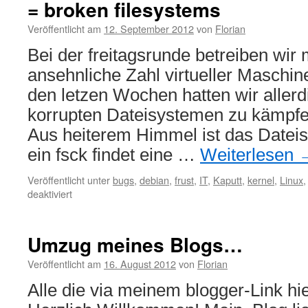
= broken filesystems
Veröffentlicht am
12. September 2012
von
Florian
Bei der freitagsrunde betreiben wir m
ansehnliche Zahl virtueller Maschin
den letzen Wochen hatten wir allerd
korrupten Dateisystemen zu kämpf
Aus heiterem Himmel ist das Datei
ein fsck findet eine …
Weiterlesen
Veröffentlicht unter
bugs
,
debian
,
frust
,
IT
,
Kaputt
,
kernel
,
Linux
für
deaktiviert
xen
4.0
und
Umzug meines Blogs…
debian
kernel
Veröffentlicht am
16. August 2012
von
Florian
2.6.32-
Alle die via meinem blogger-Link h
5-
xen-