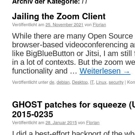
Archiv der Kategorie:
IT
Jailing the Zoom Client
Veröffentlicht am
25. November 2021
von
Florian
While there are many Open Source s
browser-based videoconferencing a
like BigBlueButton or Jitsi, I am stil
in a lot of contexts. But the zoom web
functionality and …
Weiterlesen
→
Veröffentlicht unter
de
,
debian
,
Desktop
,
IT
,
Linux
,
security
|
Kom
GHOST patches for squeeze (Un
2015-0235
Veröffentlicht am
28. Januar 2015
von
Florian
I did a best-effort backport of the 