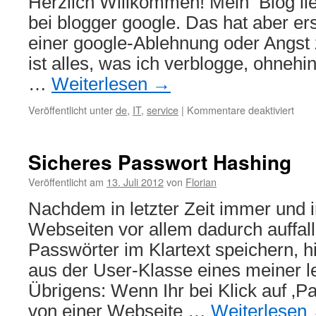
Herzlich Willkommen! Mein Blog lie
amd64
bei blogger google. Das hat aber ers
=
broken
einer google-Ablehnung oder Angst z
filesystems
ist alles, was ich verblogge, ohnehin
…
Weiterlesen
→
für
Veröffentlicht unter
de
,
IT
,
service
|
Kommentare deaktiviert
Umz
mein
Blo
Sicheres Passwort Hashing
Veröffentlicht am
13. Juli 2012
von
Florian
Nachdem in letzter Zeit immer und
Webseiten vor allem dadurch auffall
Passwörter im Klartext speichern, h
aus der User-Klasse eines meiner l
Übrigens: Wenn Ihr bei Klick auf ‚P
von einer Webseite …
Weiterlesen