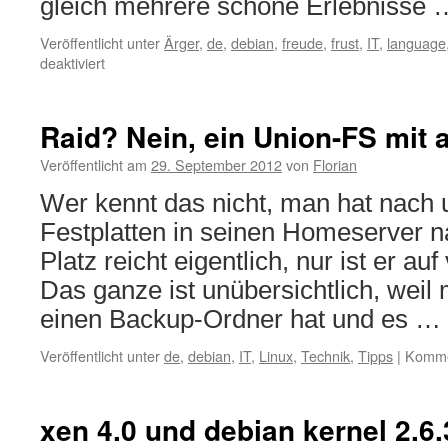
gleich mehrere schöne Erlebnisse
Veröffentlicht unter
Ärger
,
de
,
debian
,
freude
,
frust
,
IT
,
language
für
deaktiviert
Warum
ich
FOSS
Raid? Nein, ein Union-FS mit 
liebe
und
Veröffentlicht am
29. September 2012
von
Florian
was
Wer kennt das nicht, man hat nach
sie
bedroht
Festplatten in seinen Homeserver 
Platz reicht eigentlich, nur ist er auf 
Das ganze ist unübersichtlich, weil 
einen Backup-Ordner hat und es …
Veröffentlicht unter
de
,
debian
,
IT
,
Linux
,
Technik
,
Tipps
|
Kommen
xen 4.0 und debian kernel 2.6