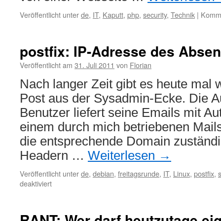
Veröffentlicht unter
de
,
IT
,
Kaputt
,
php
,
security
,
Technik
|
Komme
postfix: IP-Adresse des Abse
Veröffentlicht am
31. Juli 2011
von
Florian
Nach langer Zeit gibt es heute mal 
Post aus der Sysadmin-Ecke. Die A
Benutzer liefert seine Emails mit Aut
einem durch mich betriebenen Mailse
die entsprechende Domain zuständig
Headern …
Weiterlesen
→
Veröffentlicht unter
de
,
debian
,
freitagsrunde
,
IT
,
Linux
,
postfix
,
für
deaktiviert
postfix:
IP-
Adresse
RANT: Wer darf heutzutage eig