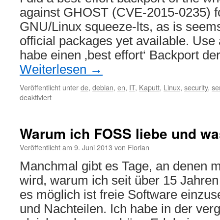
against GHOST (CVE-2015-0235) f
GNU/Linux squeeze-lts, as is seems
official packages yet available. Use 
habe einen ‚best effort‘ Backport 
Weiterlesen
→
Veröffentlicht unter
de
,
debian
,
en
,
IT
,
Kaputt
,
Linux
,
security
,
se
für
deaktiviert
GHOST
patches
for
Warum ich FOSS liebe und was
squeeze
(Unofficial)
Veröffentlicht am
9. Juni 2013
von
Florian
–
Manchmal gibt es Tage, an denen mi
CVE-
2015-
wird, warum ich seit über 15 Jahren
0235
es möglich ist freie Software einzus
und Nachteilen. Ich habe in der v