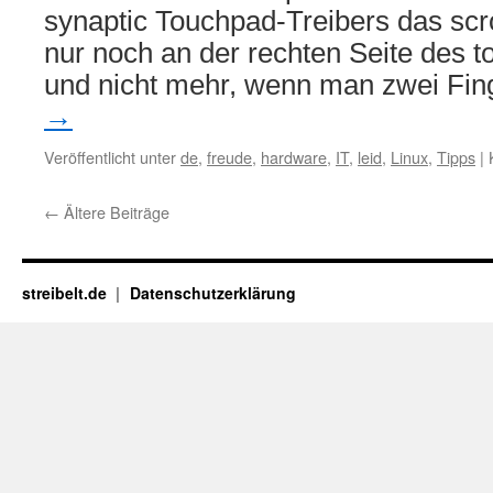
synaptic Touchpad-Treibers das scr
nur noch an der rechten Seite des t
und nicht mehr, wenn man zwei Fi
→
Veröffentlicht unter
de
,
freude
,
hardware
,
IT
,
leid
,
Linux
,
Tipps
|
←
Ältere Beiträge
streibelt.de
Datenschutzerklärung