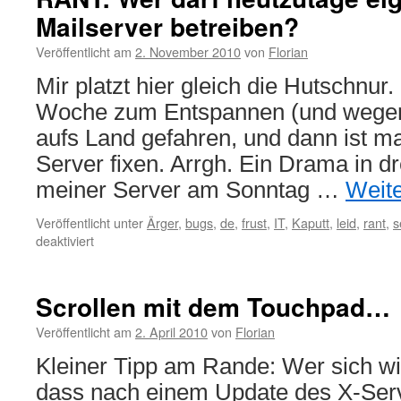
des
Mailserver betreiben?
Absenders
verbergen
Veröffentlicht am
2. November 2010
von
Florian
Mir platzt hier gleich die Hutschnur.
Woche zum Entspannen (und wegen
aufs Land gefahren, und dann ist 
Server fixen. Arrgh. Ein Drama in d
meiner Server am Sonntag …
Weit
Veröffentlicht unter
Ärger
,
bugs
,
de
,
frust
,
IT
,
Kaputt
,
leid
,
rant
,
s
für
deaktiviert
RANT:
Wer
darf
Scrollen mit dem Touchpad…
heutzutage
eigentlich
Veröffentlicht am
2. April 2010
von
Florian
Mailserver
Kleiner Tipp am Rande: Wer sich wie
betreiben?
dass nach einem Update des X-Ser