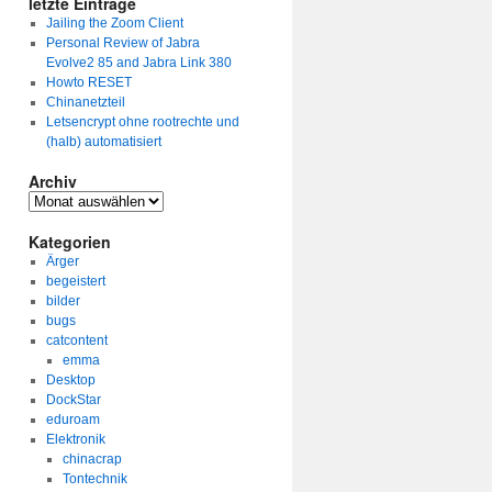
letzte Einträge
Jailing the Zoom Client
Personal Review of Jabra
Evolve2 85 and Jabra Link 380
Howto RESET
Chinanetzteil
Letsencrypt ohne rootrechte und
(halb) automatisiert
Archiv
Archiv
Kategorien
Ärger
begeistert
bilder
bugs
catcontent
emma
Desktop
DockStar
eduroam
Elektronik
chinacrap
Tontechnik