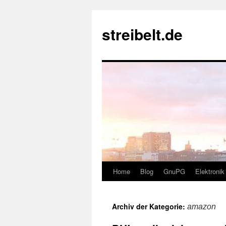
Zum
Inhalt
streibelt.de
springen
Home
Blog
GnuPG
Elektronik
Archiv der Kategorie:
amazon