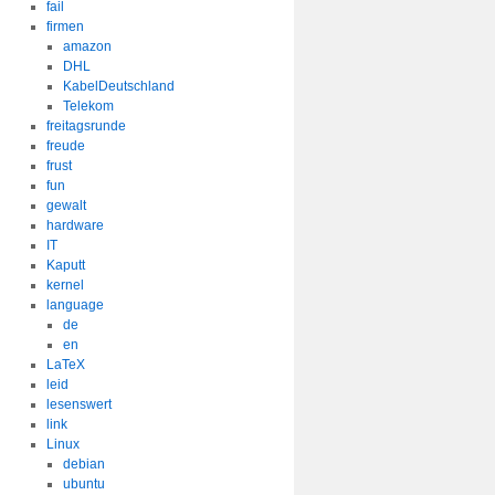
fail
firmen
amazon
DHL
KabelDeutschland
Telekom
freitagsrunde
freude
frust
fun
gewalt
hardware
IT
Kaputt
kernel
language
de
en
LaTeX
leid
lesenswert
link
Linux
debian
ubuntu