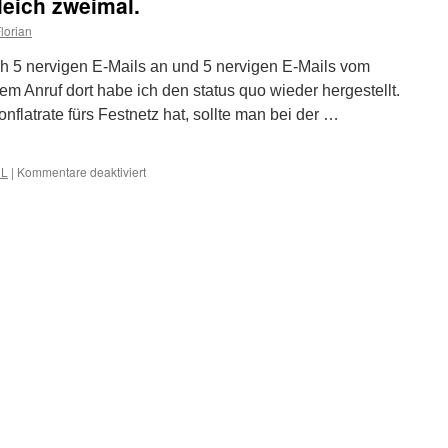
gleich zweimal.
lorian
5 nervigen E-Mails an und 5 nervigen E-Mails vom
 Anruf dort habe ich den status quo wieder hergestellt.
flatrate fürs Festnetz hat, sollte man bei der …
für
L
|
Kommentare deaktiviert
DHL
stellt
nicht
zu
–
gleich
zweimal.