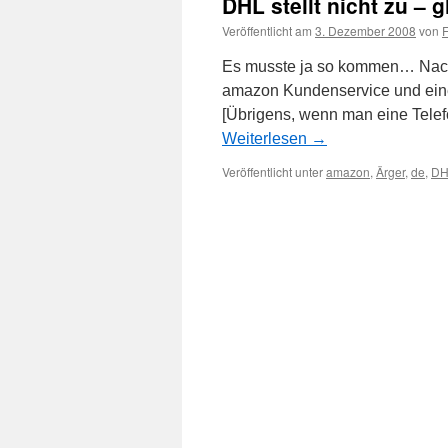
DHL stellt nicht zu – 
Veröffentlicht am
3. Dezember 2008
von
F
Es musste ja so kommen… Nach 
amazon Kundenservice und einem
[Übrigens, wenn man eine Telefon
Weiterlesen
→
Veröffentlicht unter
amazon
,
Ärger
,
de
,
DH