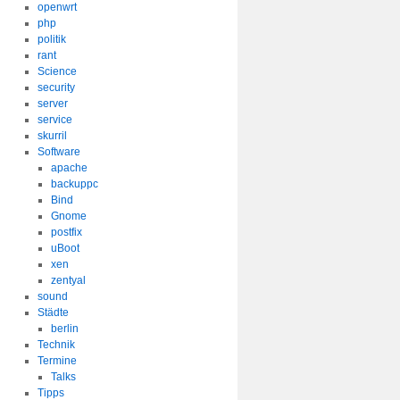
openwrt
php
politik
rant
Science
security
server
service
skurril
Software
apache
backuppc
Bind
Gnome
postfix
uBoot
xen
zentyal
sound
Städte
berlin
Technik
Termine
Talks
Tipps