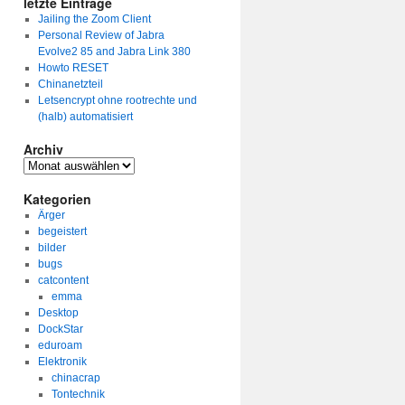
letzte Einträge
Jailing the Zoom Client
Personal Review of Jabra
Evolve2 85 and Jabra Link 380
Howto RESET
Chinanetzteil
Letsencrypt ohne rootrechte und
(halb) automatisiert
Archiv
Archiv
Kategorien
Ärger
begeistert
bilder
bugs
catcontent
emma
Desktop
DockStar
eduroam
Elektronik
chinacrap
Tontechnik