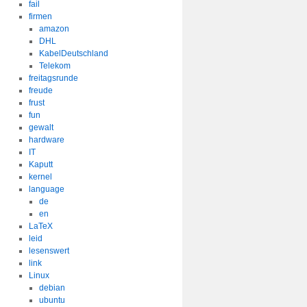
fail
firmen
amazon
DHL
KabelDeutschland
Telekom
freitagsrunde
freude
frust
fun
gewalt
hardware
IT
Kaputt
kernel
language
de
en
LaTeX
leid
lesenswert
link
Linux
debian
ubuntu