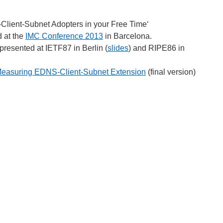
lient-Subnet Adopters in your Free Time‘
d at the
IMC Conference 2013
in Barcelona.
presented at IETF87 in Berlin (
slides
) and RIPE86 in
Measuring EDNS-Client-Subnet Extension
(final version)