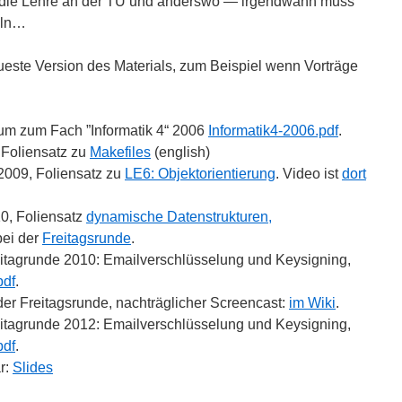
 die Lehre an der TU und anderswo — irgendwann muss
eln…
neueste Version des Materials, zum Beispiel wenn Vorträge
m zum Fach ”Informatik 4“ 2006
Informatik4-2006.pdf
.
 Foliensatz zu
Makefiles
(english)
2009, Foliensatz zu
LE6: Objektorientierung
. Video ist
dort
0, Foliensatz
dynamische Datenstrukturen,
bei der
Freitagsrunde
.
eitagrunde 2010: Emailverschlüsselung und Keysigning,
pdf
.
der Freitagsrunde, nachträglicher Screencast:
im Wiki
.
eitagrunde 2012: Emailverschlüsselung und Keysigning,
pdf
.
r:
Slides