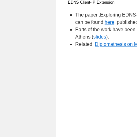
EDNS Client-IP Extension
The paper ‚Exploring EDNS-C
can be found
here
, publishe
Parts of the work have been 
Athens (
slides
).
Related:
Diplomathesis on 