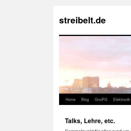
Zum
Inhalt
streibelt.de
springen
Home
Blog
GnuPG
Elektronik
Talks, Lehre, etc.