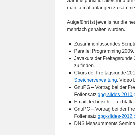
Sammelpunkt für alles rund um
man ja mal anfangen zu samm
Aufgeführt ist jeweils nur die 
mehrfach gehalten wurden.
Zusammenfassendes Scriptu
Parallel Programming 2009,
Javakurs der Freitagsrunde 
zu finden.
Ckurs der Freitagsrunde 201
Speicherverwaltung
. Video 
GnuPG – Vortrag bei der Fr
Foliensatz
gpg-slides-2010.
Email, technisch – Techtalk 
GnuPG – Vortrag bei der Fr
Foliensatz
gpg-slides-2012.
DNS Measurements Semina