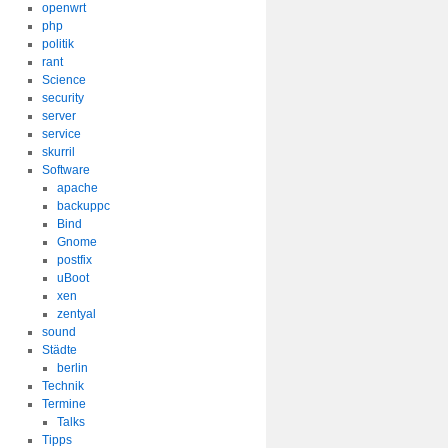
openwrt
php
politik
rant
Science
security
server
service
skurril
Software
apache
backuppc
Bind
Gnome
postfix
uBoot
xen
zentyal
sound
Städte
berlin
Technik
Termine
Talks
Tipps